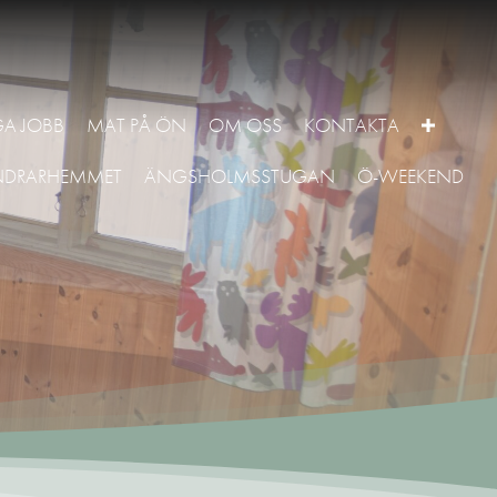
GA JOBB
MAT PÅ ÖN
OM OSS
KONTAKTA
NDRARHEMMET
ÄNGSHOLMSSTUGAN
Ö-WEEKEND