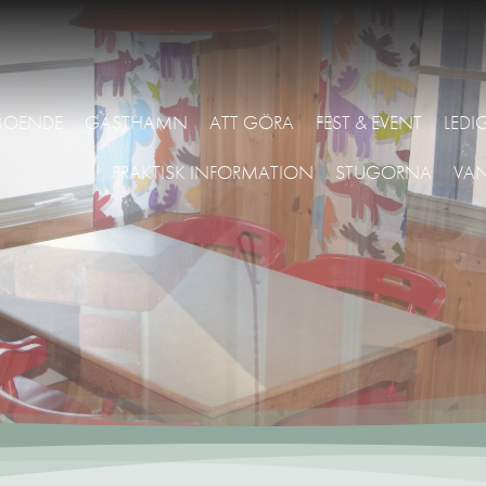
BOENDE
GÄSTHAMN
ATT GÖRA
FEST & EVENT
LEDI
PRAKTISK INFORMATION
STUGORNA
VA