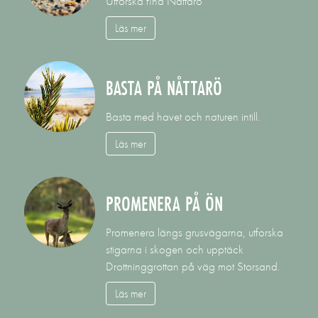
Utforska fina Nåttarö
Läs mer
BASTA PÅ NÅTTARÖ
Basta med havet och naturen intill.
Läs mer
PROMENERA PÅ ÖN
Promenera längs grusvägarna, utforska
stigarna i skogen och upptäck
Drottninggrottan på väg mot Storsand.
Läs mer