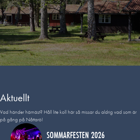
Boka här
Aktuellt
Vad händer härnäst? Håll lite koll här så missar du aldrig vad som är
på gång på Nåttarö!
SOMMARFESTEN 2026