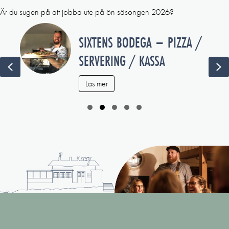
Är du sugen på att jobba ute på ön säsongen 2026?
 PIZZA /
NÅTTARÖ KROG –
A
Läs mer
Previous
Ne
Slide group 1
Slide group 2
Slide group 3
Slide group 4
Slide group 5