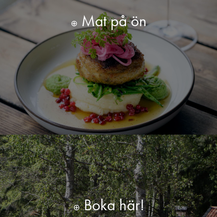
Mat på ön
⊕
Läs mer
Boka här!
⊕