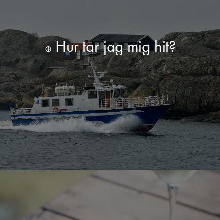
Hur tar jag mig hit?
⊕
Läs mer
Tidtabell turbåt