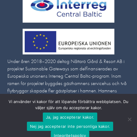
Under åren 2018–2020 deltog Nåttarö Gård & Resort AB i
projektet Sustainable Gateways som delfinansierades av
Europeiska unionens Interreg Central Baltic-program
. Inom
ramen för projektet byggdes gästhamnens servicehus och två
flytbryggor skapade fler gästplatser i hamnen. Hamnens
verksamhet och service utvecklades i samverkan med Brahea
Vi använder vi kakor för att löpande förbättra webbplatsen. Du
Centrum vid Åbo universitet.
väljer själv om du accepterar kakor.
Ja, jag accepterar kakor.
Nej jag accepterar inte personliga kakor.
Integritetspolicy
BOENDE
MAT PÅ ÖN
GÄSTHAMN