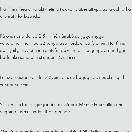
Här finns flera olika aktiviteter att utöva, platser att upptäcka och olika
alternativ för boende.
På öns norra del ca 2,5 km från ångbåtsbryggan ligger
vandrarhemmet med 32 sängplatser fördelat på fyra hus. Här finns
stort rymligt kök och matplats för självhushåll. På gångavstånd ligger
både Skarsand och stranden i Östermar.
För skolklasser erbjuder vi även skjuts av bagage och packning till
vandrarhemmet.
Vill ni hellre bo i stugor går det också bra. För mer information om
stugorna läs mer under fliken boende.
Alla våra boenden är utrustade för självhushåll, skulle ni däremot vilja